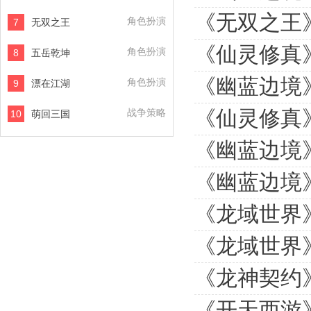
《无双之王
角色扮演
7
无双之王
《仙灵修真
角色扮演
8
五岳乾坤
《幽蓝边境
角色扮演
9
漂在江湖
《仙灵修真
战争策略
10
萌回三国
《幽蓝边境
《幽蓝边境
《龙域世界
《龙域世界
《龙神契约
《开天西游