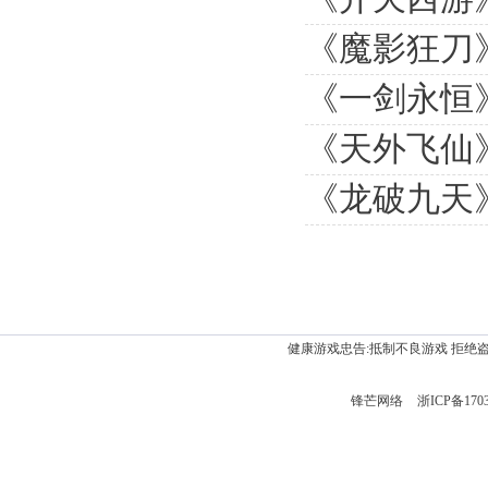
《魔影狂刀
《一剑永恒》
《天外飞仙
《龙破九天》8
健康游戏忠告:抵制不良游戏 拒绝
锋芒网络
浙ICP备170