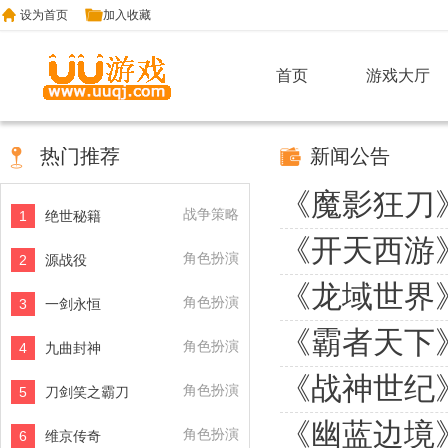
设为首页
加入收藏
首页
游戏大厅
热门推荐
新闻公告
《魔影狂刀
战争策略
1
绝世秘籍
《开天西游
角色扮演
2
源战役
《龙域世界
角色扮演
3
一剑永恒
《霸者天下
角色扮演
4
九曲封神
《战神世纪
角色扮演
5
刀剑笑之霸刀
《幽蓝边境
角色扮演
6
维京传奇