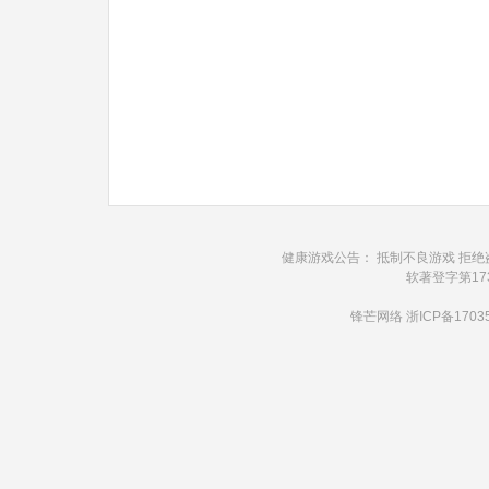
健康游戏公告： 抵制不良游戏 拒绝
软著登字第1732
锋芒网络
浙ICP备1703