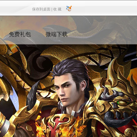
保存到桌面 |
收 藏
保存到桌面
|
收 藏
免费礼包
微端下载
XSK
DOWNLOAD