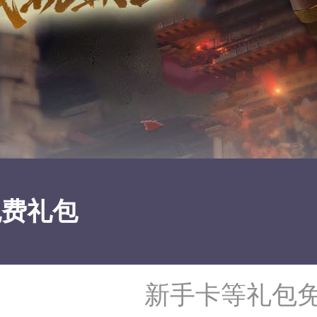
免费礼包
新手卡等礼包