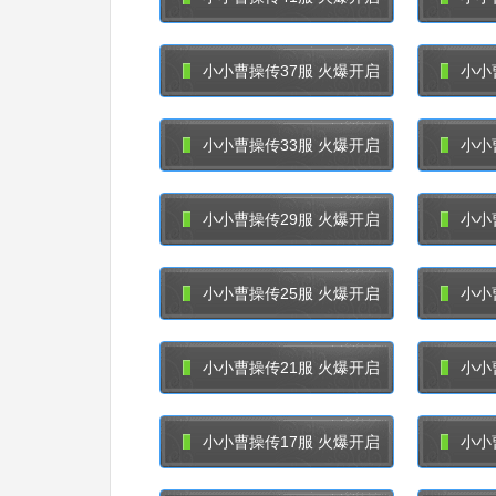
小小曹操传37服 火爆开启
小小
小小曹操传33服 火爆开启
小小
小小曹操传29服 火爆开启
小小
小小曹操传25服 火爆开启
小小
小小曹操传21服 火爆开启
小小
小小曹操传17服 火爆开启
小小