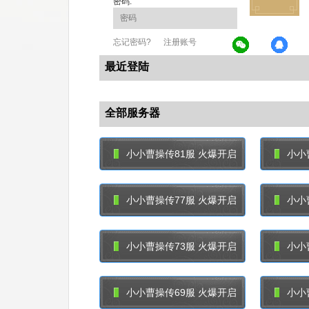
密码:
忘记密码?
注册账号
最近登陆
全部服务器
小小曹操传81服 火爆开启
小小
小小曹操传77服 火爆开启
小小
小小曹操传73服 火爆开启
小小
小小曹操传69服 火爆开启
小小