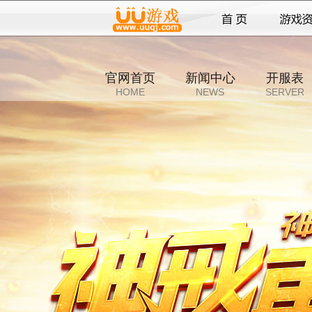
官网首页
新闻中心
开服表
HOME
NEWS
SERVER