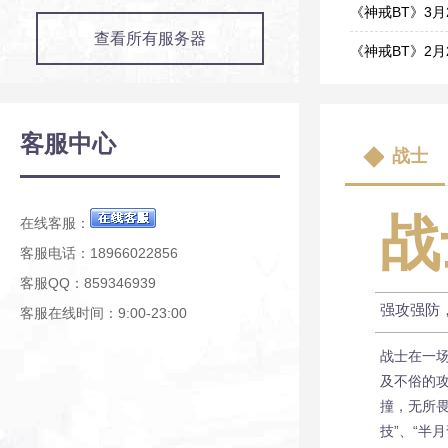
06-14
《神戒BT》3
查看所有服务器
03-01
《神戒BT》2
02-01
《神戒BT》11
11-23
《神戒BT》11
客服中心
战士
11-16
《神戒BT》11
11-10
战
在线客服：
客服电话：18966022856
客服QQ：859346939
强攻强防
客服在线时间：9:00-23:00
战士在一
及不俗的
撞，无所
技”、“半