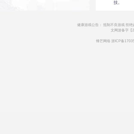
技。
健康游戏公告： 抵制不良游戏 拒绝
文网游备字【20
锋芒网络
浙ICP备1703