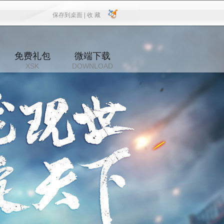
保存到桌面 |
收 藏
保存到桌面
|
收 藏
免费礼包
微端下载
XSK
DOWNLOAD