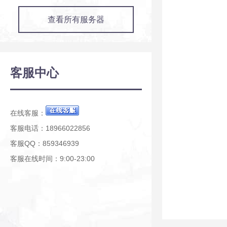
查看所有服务器
客服中心
在线客服：
客服电话：18966022856
客服QQ：859346939
客服在线时间：9:00-23:00