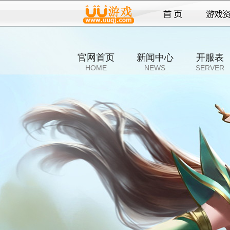
官网首页
新闻中心
开服表
HOME
NEWS
SERVER