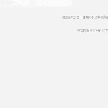
健康游戏公告： 抵制不良游戏 拒绝
锋芒网络
浙ICP备1703