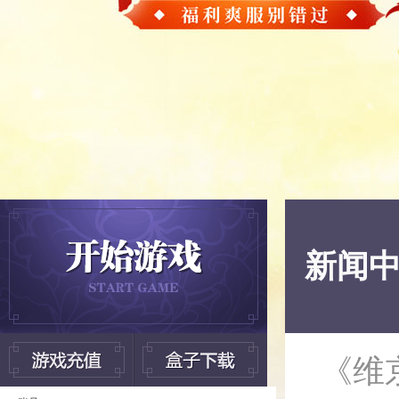
新闻
《维