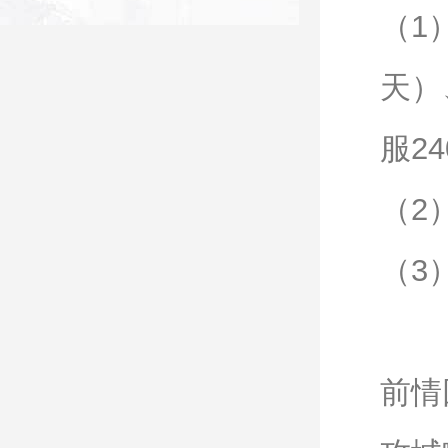
（1
天）
服2
（2
（3
前情