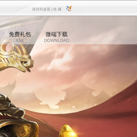
保存到桌面 |
收 藏
保存到桌面
|
收 藏
免费礼包
微端下载
XSK
DOWNLOAD