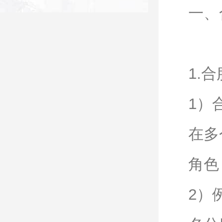
一、
1.
1）
在多
角色
2）