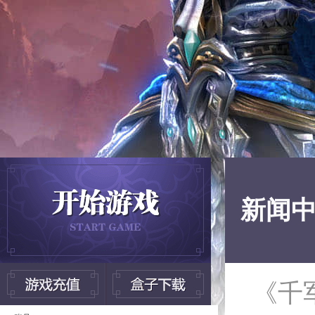
新闻
《千