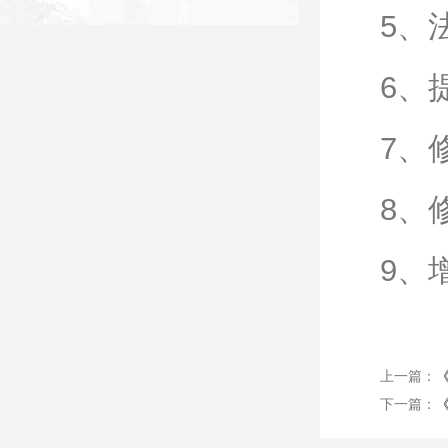
5、
6、
7、
8、
9、
上一篇：
下一篇：