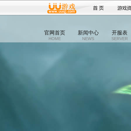
官网首页
新闻中心
开服表
HOME
NEWS
SERVER