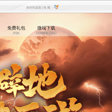
保存到桌面 |
收 藏
保存到桌面
|
收 藏
免费礼包
微端下载
XSK
DOWNLOAD