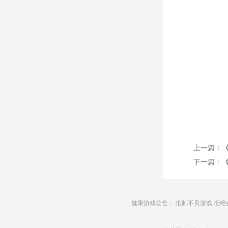
上一篇：
下一篇：
健康游戏公告： 抵制不良游戏 拒绝