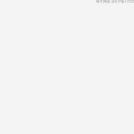
锋芒网络
浙ICP备1703