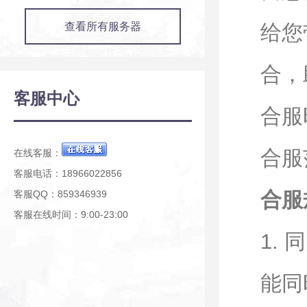
查看所有服务器
给您
合，
客服中心
合服时
合服范
在线客服：
客服电话：18966022856
合服
客服QQ：859346939
客服在线时间：9:00-23:00
1.
能同