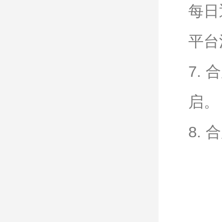
每日
平台
7.
启。
8.