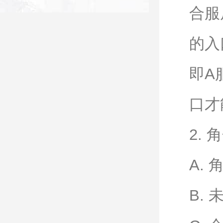
合服
的入
即A
口才
2.
A.
B.