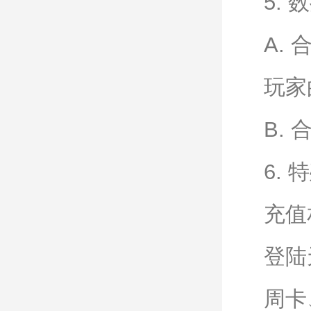
5.
A.
玩家
B.
6.
充值
登陆
周卡