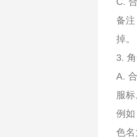
C.
备注
掉。
3.
A.
服标
例如
色名