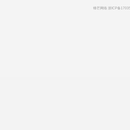
锋芒网络
浙ICP备1703