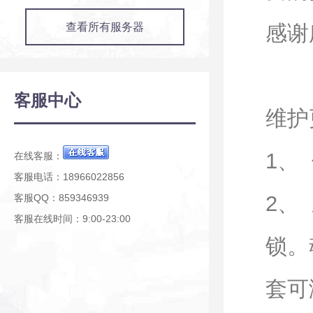
查看所有服务器
感谢
客服中心
维护
1、
在线客服：
客服电话：18966022856
2、
客服QQ：859346939
客服在线时间：9:00-23:00
锁。
套可