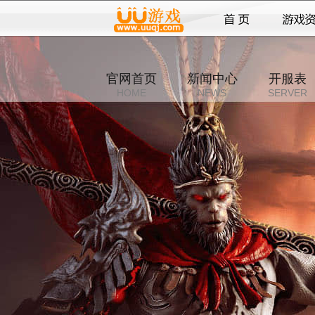
官网首页
新闻中心
开服表
HOME
NEWS
SERVER