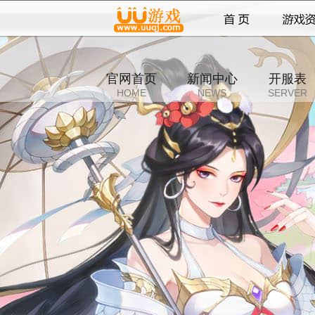
官网首页
新闻中心
开服表
HOME
NEWS
SERVER