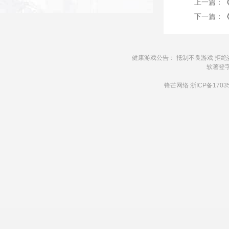
上一篇：
下一篇：
健康游戏公告： 抵制不良游戏 拒绝
软著登字第1
锋芒网络
浙ICP备1703