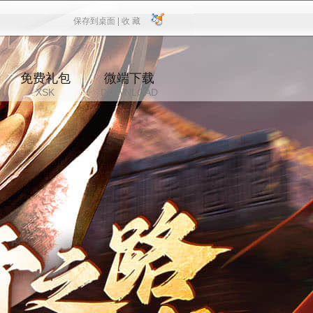
保存到桌面 |
收 藏
保存到桌面
|
收 藏
免费礼包
微端下载
XSK
DOWNLOAD