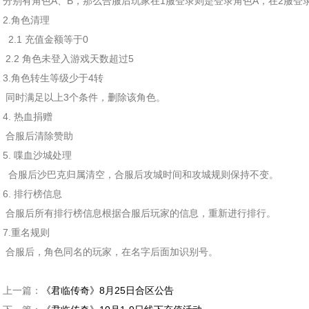
分别有角色A、B，那么合服后玩家在1服登录则是登录角色A，在2服登
2.角色清理
2.1 充值金额等于0
2.2 角色未登入游戏天数超过5
3.角色转生等级少于4转
同时满足以上3个条件，删除该角色。
4. 热血捐赠
合服后清除赞助
5. 喋血沙城处理
合服后沙巴克归属清空，合服后攻城时间和攻城规则保持不变。
6. 排行榜信息
合服后所有排行榜信息根据合服后玩家的信息，重新进行排行。
7.重名规则
合服后，角色同名的玩家，在名字后面加识别号。
上一篇：
《君临传奇》8月25日合区公告